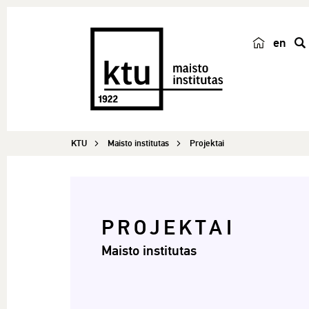
en
p
a
i
e
š
KTU
Maisto institutas
Projektai
k
a
PROJEKTAI
Maisto institutas