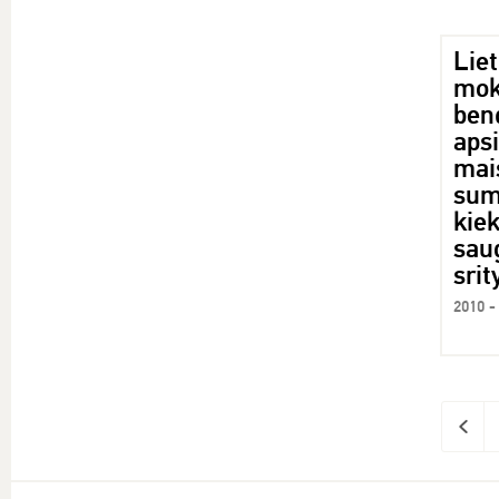
Liet
moks
ben
apsi
mai
sum
kiek
sau
srit
2010 -
<