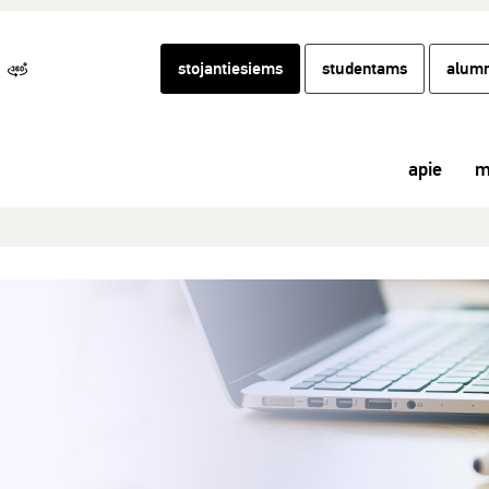
stojantiesiems
studentams
alumn
apie
m