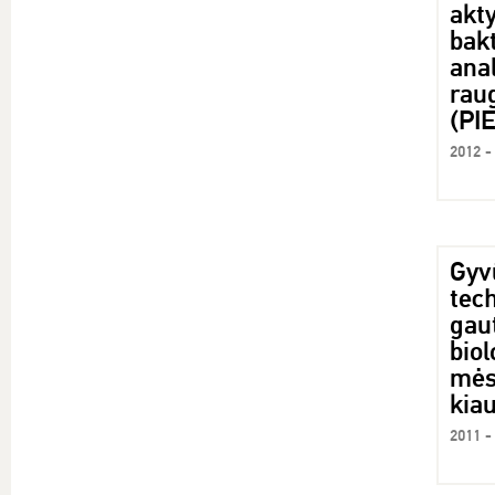
akty
bakt
anal
rau
(PI
2012 -
Gyv
tec
gaut
biol
mėsą
kia
2011 -