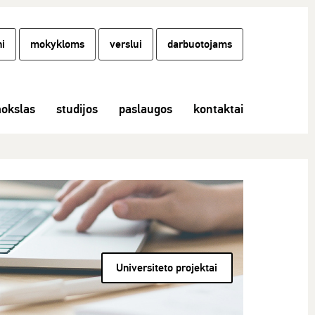
i
mokykloms
verslui
darbuotojams
okslas
studijos
paslaugos
kontaktai
Universiteto projektai