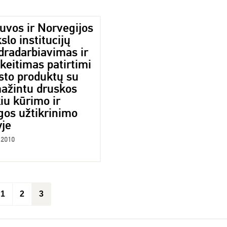
uvos ir Norvegijos
lo institucijų
dradarbiavimas ir
keitimas patirtimi
sto produktų su
ažintu druskos
iu kūrimo ir
gos užtikrinimo
yje
 2010
1
2
3