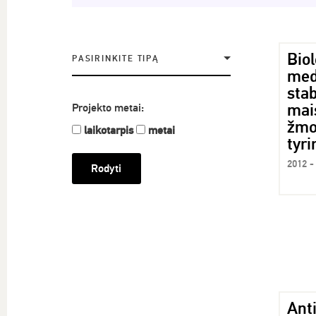
Biol
PASIRINKITE TIPĄ
med
stab
mai
Projekto metai:
žmo
laikotarpis
metai
tyr
2012 -
Ant