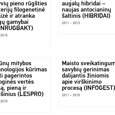
vių pieno rūgšties
augalų hibridai –
erijų filogenetinė
naujas antocianinų
izė ir atranka
šaltinis (HIBRIDAI)
gų gamybai
2011 - 2013
ENRUGBAKT)
 2015
ūnų mitybos
Maisto sveikatingu
hnologijos kūrimas
savybių gerinimas
i pagerintos
dalijantis žiniomis
oginės vertės
apie virškinimo
, pieną ir
procesą (INFOGEST
ušinius (LESPRO)
2011 - 2015
 2015