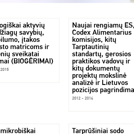
ogiškai aktyvių
Naujai rengiamų ES
žiagų savybių,
Codex Alimentarius
ilumo, įtakos
komisijos, kitų
sto matricoms ir
Tarptautinių
nių sveikatai
standartų, gerosios
imai (BIOGĖRIMAI)
praktikos vadovų ir
kitų dokumentų
 2015
projektų mokslinė
analizė ir Lietuvos
pozicijos pagrindim
2012 - 2014
imikrobiškai
Tarprūšiniai sodo