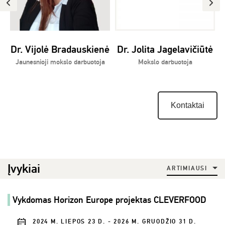
Dr. Vijolė Bradauskienė
Dr. Jolita Jagelavičiūtė
D
Jaunesnioji mokslo darbuotoja
Mokslo darbuotoja
Kontaktai
Įvykiai
ARTIMIAUSI
Vykdomas Horizon Europe projektas CLEVERFOOD
2024 M. LIEPOS 23 D. - 2026 M. GRUODŽIO 31 D.