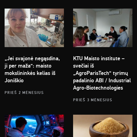
„Jei svajonė negąsdina,
KTU Maisto institute –
ji per maža“: maisto
svečiai iš
mokslininkės kelias iš
„AgroParisTech“ tyrimų
Joniškio
padalinio ABI / Industrial
Agro-Biotechnologies
PRIEŠ 2 MĖNESIUS
PRIEŠ 3 MĖNESIUS