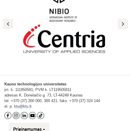
Previous
Next
Kauno technologijos universitetas
įm. k. 111950581, PVM k. LT119505811
adresas K. Donelaičio g. 73, LT-44249 Kaunas
tel. +370 (37) 300 000, 300 421, faks. +370 (37) 324 144
el. p.
ktu@ktu.lt
Prieinamumas