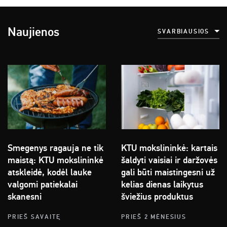
Naujienos
SVARBIAUSIOS
Smegenys ragauja ne tik
KTU mokslininkė: kartais
maistą: KTU mokslininkė
šaldyti vaisiai ir daržovės
atskleidė, kodėl lauke
gali būti maistingesni už
valgomi patiekalai
kelias dienas laikytus
skanesni
šviežius produktus
PRIEŠ SAVAITĘ
PRIEŠ 2 MĖNESIUS