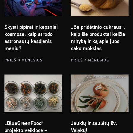
Skysti pipirai ir kepsniai
„Be pridėtinio cukraus“:
kosmose: kaip atrodo
kaip šie produktai keičia
astronautų kasdienis
mitybą ir ką apie juos
meniu?
sako mokslas
PRIEŠ 3 MĖNESIUS
PRIEŠ 4 MĖNESIUS
„BlueGreenFood“
Jaukių ir saulėtų šv.
projekto veiklose –
Velykų!