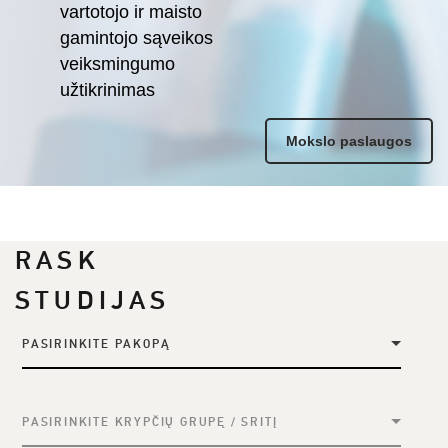
vartotojo ir maisto
gamintojo sąveikos
veiksmingumo
užtikrinimas
Mokslo paslaugos
RASK
STUDIJAS
PASIRINKITE PAKOPĄ
PASIRINKITE KRYPČIŲ GRUPĘ / SRITĮ