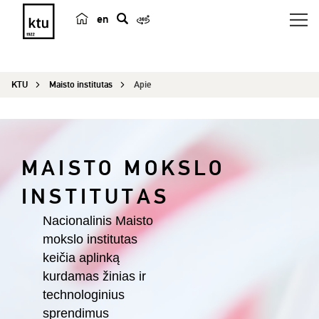
en
p
a
i
KTU
Maisto institutas
Apie
e
š
k
a
MAISTO MOKSLO
INSTITUTAS
Nacionalinis Maisto
mokslo institutas
keičia aplinką
kurdamas žinias ir
technologinius
sprendimus