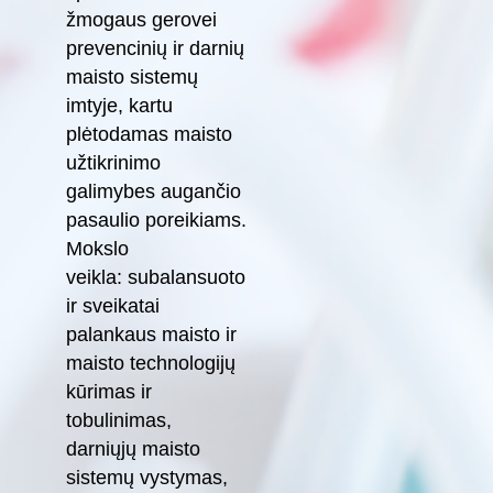
žmogaus gerovei
prevencinių ir darnių
maisto sistemų
imtyje, kartu
plėtodamas maisto
užtikrinimo
galimybes augančio
pasaulio poreikiams.
Mokslo
veikla: subalansuoto
ir sveikatai
palankaus maisto ir
maisto technologijų
kūrimas ir
tobulinimas,
darniųjų maisto
sistemų vystymas,